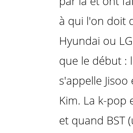
par là et ont f
à qui l'on do
Hyundai ou LG. 
que le début : 
s'appelle Jisoo
Kim. La k-pop
et quand BST (