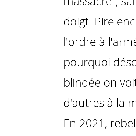
massacre", san
doigt. Pire en
l'ordre à l'arm
pourquoi déso
blindée on vo
d'autres à la 
En 2021, rebel