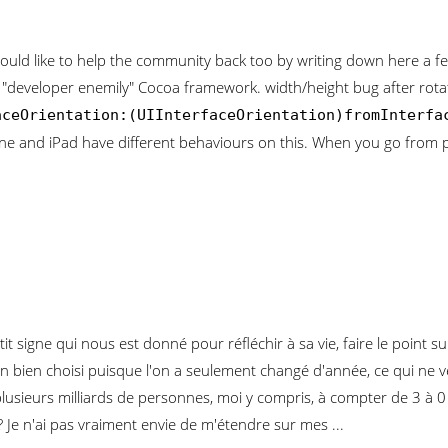
 would like to help the community back too by writing down here a 
e "developer enemily" Cocoa framework. width/height bug after rota
aceOrientation:(UIInterfaceOrientation)fromInterfa
ne and iPad have different behaviours on this. When you go from 
 signe qui nous est donné pour réfléchir à sa vie, faire le point su
 un bien choisi puisque l'on a seulement changé d'année, ce qui ne ve
usieurs milliards de personnes, moi y compris, à compter de 3 à 0 l
 Je n'ai pas vraiment envie de m'étendre sur mes ...