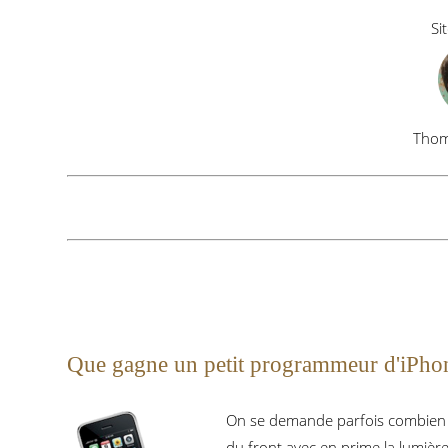
Si
Tho
Que gagne un petit programmeur d'iPho
On se demande parfois combien ça
du front avec en prime la lumière