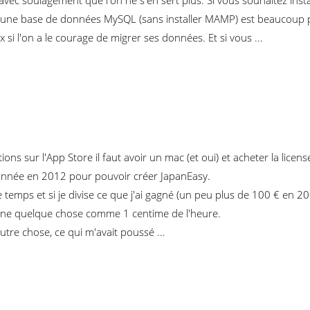
c soulagement que l'on ne s'en sert plus. Si vous souhaitez insta
 une base de données MySQL (sans installer MAMP) est beaucoup pl
si l'on a le courage de migrer ses données. Et si vous ...
ns sur l'App Store il faut avoir un mac (et oui) et acheter la licens
te année en 2012 pour pouvoir créer JapanEasy.
s et si je divise ce que j'ai gagné (un peu plus de 100 € en 2008 a
gagne quelque chose comme 1 centime de l'heure.
tre chose, ce qui m'avait poussé ...