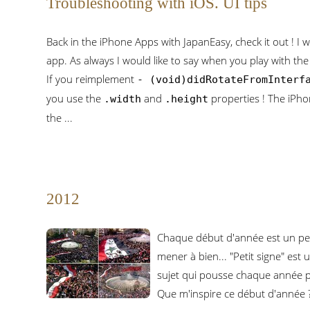
Troubleshooting with iOS. UI tips
Back in the iPhone Apps with JapanEasy, check it out ! I
app. As always I would like to say when you play with th
If you reimplement
- (void)didRotateFromInterf
you use the
and
properties ! The iPho
.width
.height
the ...
2012
Chaque début d'année est un petit
mener à bien... "Petit signe" est
sujet qui pousse chaque année pl
Que m'inspire ce début d'année ?