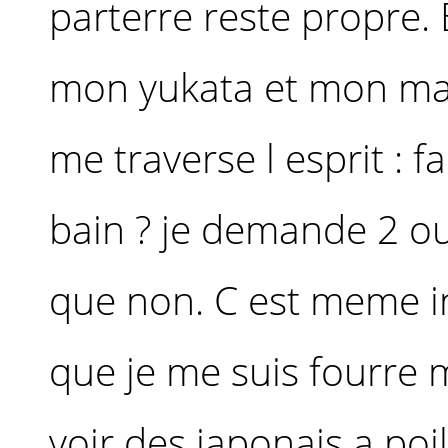
parterre reste propre. 
mon yukata et mon mai
me traverse l esprit : f
bain ? je demande 2 ou
que non. C est meme in
que je me suis fourre 
voir des japonais a poil